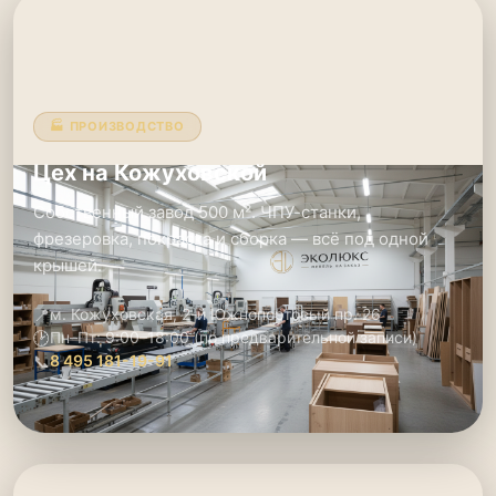
🏭 ПРОИЗВОДСТВО
Цех на Кожуховской
Собственный завод 500 м². ЧПУ-станки,
фрезеровка, покраска и сборка — всё под одной
крышей.
📍
м. Кожуховская, 2-й Южнопортовый пр. 26
🕑
Пн–Пт: 9:00–18:00 (по предварительной записи)
📞
8 495 181-19-91