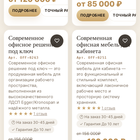
от 85 000 ₽
ПОДРОБНЕЕ
ТОЧНЫЙ РАСЧЁТ
ПОДРОБНЕЕ
ТОЧНЫЙ РА
Современное
Современная
ОФИСНАЯ
♡
ОФИСНАЯ
♡
офисное решение
офисная мебель для
МЕБЕЛЬ НА ЗАКАЗ
МЕБЕЛЬ НА ЗАКАЗ
под ключ
кабинета
Арт. OFF-0263
Арт. OFF-0251
Современное офисное
Современная офисная
решение под ключ — это
мебель для кабинета —
продуманная мебель для
это функциональный и
организации рабочего
стильный комплект,
пространства,
включающий лаконичное
выполненная из
рабочее место и
высококачественного
просторную систему
ЛДСП Egger/Kronospan и
хранения.
надёжного металла.
★★★★★
1 отзыв
★★★★★
1 отзыв
🕐 На заказ 30-45 дней
🕐 На заказ 30-45 дней
✓ Гарантия До 10 лет
✓ Гарантия До 10 лет
от 156 000₽
от 156 000₽