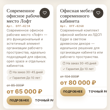
Современное
Офисная мебель для
ОФИСНАЯ
♡
ОФИСНАЯ
♡
офисное рабочее
современного
МЕБЕЛЬ НА ЗАКАЗ
МЕБЕЛЬ НА ЗАКАЗ
место Лофт
кабинета
Арт. OFF-0234
Арт. OFF-0260
Современное офисное
Современный комплект
рабочее место «Лофт» —
офисной мебели из ЛДСП
это функциональный и
Egger в светлом
эстетичный элемент
древесном декоре —
организации рабочего
идеальное решение для
пространства, идеально
организации кабинета или
подходящий для офисов,
рабочего пространства.
open space и отдельных
🕐 На заказ 30-45 дней
кабинетов.
✓ Гарантия До 10 лет
🕐 На заказ 30-45 дней
от 104 000₽
✓ Гарантия До 10 лет
от 80 000 ₽
от 85 000₽
от 65 000 ₽
ПОДРОБНЕЕ
ТОЧНЫЙ РА
ПОДРОБНЕЕ
ТОЧНЫЙ РАСЧЁТ