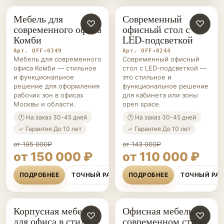
Мебель для
Современный
ОФИСНАЯ
♡
ОФИСНАЯ
♡
современного офиса
офисный стол с
МЕБЕЛЬ НА ЗАКАЗ
МЕБЕЛЬ НА ЗАКАЗ
Комби
LED-подсветкой
Арт. OFF-0349
Арт. OFF-0244
Мебель для современного
Современный офисный
офиса Комби — стильное
стол с LED-подсветкой —
и функциональное
это стильное и
решение для оформления
функциональное решение
рабочих зон в офисах
для кабинета или зоны
Москвы и области.
open space.
🕐 На заказ 30-45 дней
🕐 На заказ 30-45 дней
✓ Гарантия До 10 лет
✓ Гарантия До 10 лет
от 195 000₽
от 143 000₽
от 150 000 ₽
от 110 000 ₽
ПОДРОБНЕЕ
ТОЧНЫЙ РАСЧЁТ
ПОДРОБНЕЕ
ТОЧНЫЙ РА
Корпусная мебель
Офисная мебель в
ОФИСНАЯ
♡
ОФИСНАЯ
♡
для офиса в стиле
современном стиле
МЕБЕЛЬ НА ЗАКАЗ
МЕБЕЛЬ НА ЗАКАЗ