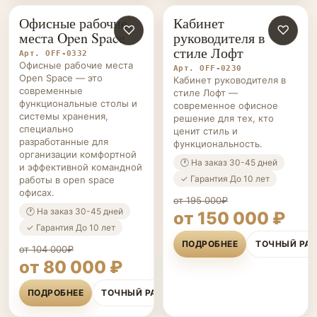
Офисные рабочие
Кабинет
ОФИСНАЯ
♡
ОФИСНАЯ
♡
места Open Space
руководителя в
МЕБЕЛЬ НА ЗАКАЗ
МЕБЕЛЬ НА ЗАКАЗ
стиле Лофт
Арт. OFF-0332
Офисные рабочие места
Арт. OFF-0230
Open Space — это
Кабинет руководителя в
современные
стиле Лофт —
функциональные столы и
современное офисное
системы хранения,
решение для тех, кто
специально
ценит стиль и
разработанные для
функциональность.
организации комфортной
🕐 На заказ 30-45 дней
и эффективной командной
✓ Гарантия До 10 лет
работы в open space
офисах.
от 195 000₽
🕐 На заказ 30-45 дней
от 150 000 ₽
✓ Гарантия До 10 лет
ПОДРОБНЕЕ
ТОЧНЫЙ РА
от 104 000₽
от 80 000 ₽
ПОДРОБНЕЕ
ТОЧНЫЙ РАСЧЁТ