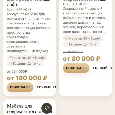
лофт
Арт. OFF-0355
Современный офисный
Арт. OFF-0346
комплект, включающий
Корпусная мебель для
рабочее место и стеллаж,
офиса в стиле лофт — это
идеален для стильных
современное решение
офисов, переговорных и
для организации рабочего
open space-пространств.
пространства,
сочетающее
🕐 На заказ 30-45 дней
функциональность,
✓ Гарантия До 10 лет
эстетику и
индивидуальный подход.
от 104 000₽
от 80 000 ₽
🕐 На заказ 30-45 дней
✓ Гарантия До 10 лет
ПОДРОБНЕЕ
ТОЧНЫЙ РА
от 234 000₽
от 180 000 ₽
ПОДРОБНЕЕ
ТОЧНЫЙ РАСЧЁТ
Мебель для
ОФИСНАЯ
♡
современного офиса
МЕБЕЛЬ НА ЗАКАЗ