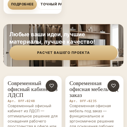
ПОДРОБНЕЕ
ТОЧНЫЙ РАСЧЁТ
Любые ваши идеи, лучшие
материалы, лучшее качество!
РАСЧЕТ ВАШЕГО ПРОЕКТА
Современный
Современная
ОФИСНАЯ
♡
ОФИСНАЯ
♡
офисный кабинет из
офисная мебель под
МЕБЕЛЬ НА ЗАКАЗ
МЕБЕЛЬ НА ЗАКАЗ
ЛДСП
заказ
Арт. OFF-0248
Арт. OFF-0235
Современный офисный
Современная офисная
кабинет из ЛДСП —
мебель под заказ —
оптимальное решение для
функциональное и
оснащения рабочего
эргономичное решение
пространства в офисе или
для оснащения рабочих