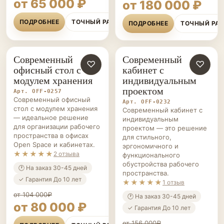
от 65 000 ₽
от 180 000 ₽
ПОДРОБНЕЕ
ТОЧНЫЙ РАСЧЁТ
ПОДРОБНЕЕ
ТОЧНЫЙ РА
Современный
Современный
ОФИСНАЯ
♡
ОФИСНАЯ
♡
офисный стол с
кабинет с
МЕБЕЛЬ НА ЗАКАЗ
МЕБЕЛЬ НА ЗАКАЗ
модулем хранения
индивидуальным
проектом
Арт. OFF-0257
Современный офисный
Арт. OFF-0232
стол с модулем хранения
Современный кабинет с
— идеальное решение
индивидуальным
для организации рабочего
проектом — это решение
пространства в офисах
для стильного,
Open Space и кабинетах.
эргономичного и
★★★★★
2 отзыва
функционального
обустройства рабочего
🕐 На заказ 30-45 дней
пространства.
✓ Гарантия До 10 лет
★★★★★
1 отзыв
от 104 000₽
🕐 На заказ 30-45 дней
от 80 000 ₽
✓ Гарантия До 10 лет
от 156 000₽