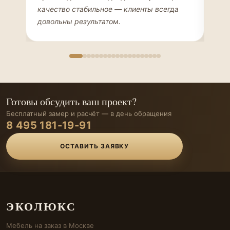
качество стабильное — клиенты всегда
мон
довольны результатом.
иде
Готовы обсудить ваш проект?
Бесплатный замер и расчёт — в день обращения
8 495 181-19-91
ОСТАВИТЬ ЗАЯВКУ
ЭКОЛЮКС
Мебель на заказ в Москве