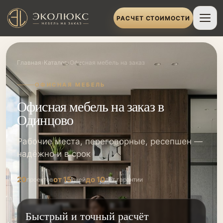
РАСЧЕТ СТОИМОСТИ
›
›
Главная
Каталог
Офисная мебель на заказ
ОФИСНАЯ МЕБЕЛЬ
Офисная мебель на заказ в
Одинцово
Рабочие места, переговорные, ресепшен —
надёжно и в срок
20
от 15
до 10
проектов
дней
лет гарантии
Быстрый и точный расчёт