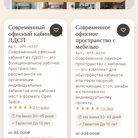
Современный
Современное
ОФИСНАЯ
♡
ОФИСНАЯ
♡
офисный кабинет из
офисное
МЕБЕЛЬ НА ЗАКАЗ
МЕБЕЛЬ НА ЗАКАЗ
ЛДСП
пространство с
мебелью
Арт. OFF-0337
Современный офисный
Арт. OFF-0254
кабинет из ЛДСП — это
Современное офисное
функциональное рабочее
пространство с мебелью
пространство,
— это комплект для
рассчитанное на
обустройства кабинета
организации
или переговорной,
индивидуальных
включающий стол, шкафы
кабинетов или рабочих
и стеллажи по
мест в формате Open
индивидуальному
Space.
проекту.
★★★★★
2 отзыва
★★★★★
1 отзыв
🕐 На заказ 30-45 дней
🕐 На заказ 30-45 дней
✓ Гарантия До 10 лет
✓ Гарантия До 10 лет
от 85 000₽
от 234 000₽