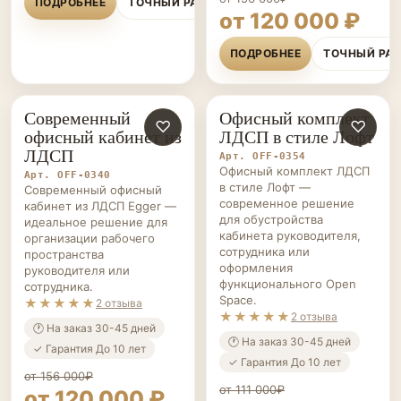
ПОДРОБНЕЕ
ТОЧНЫЙ РАСЧЁТ
от 120 000 ₽
ПОДРОБНЕЕ
ТОЧНЫЙ РА
Современный
Офисный комплект
ОФИСНАЯ
♡
ОФИСНАЯ
♡
офисный кабинет из
ЛДСП в стиле Лофт
МЕБЕЛЬ НА ЗАКАЗ
МЕБЕЛЬ НА ЗАКАЗ
ЛДСП
Арт. OFF-0354
Офисный комплект ЛДСП
Арт. OFF-0340
в стиле Лофт —
Современный офисный
современное решение
кабинет из ЛДСП Egger —
для обустройства
идеальное решение для
кабинета руководителя,
организации рабочего
сотрудника или
пространства
оформления
руководителя или
функционального Open
сотрудника.
Space.
★★★★★
2 отзыва
★★★★★
2 отзыва
🕐 На заказ 30-45 дней
🕐 На заказ 30-45 дней
✓ Гарантия До 10 лет
✓ Гарантия До 10 лет
от 156 000₽
от 111 000₽
от 120 000 ₽