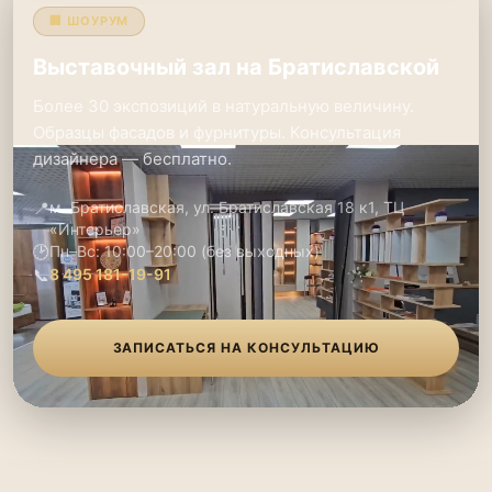
🏢 ШОУРУМ
Выставочный зал на Братиславской
Более 30 экспозиций в натуральную величину.
Образцы фасадов и фурнитуры. Консультация
дизайнера — бесплатно.
📍
м. Братиславская, ул. Братиславская 18 к1, ТЦ
«Интерьер»
🕑
Пн–Вс: 10:00–20:00 (без выходных)
📞
8 495 181-19-91
ЗАПИСАТЬСЯ НА КОНСУЛЬТАЦИЮ