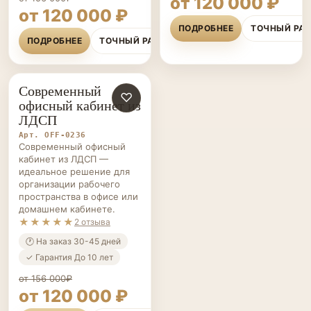
от 120 000 ₽
от 120 000 ₽
ПОДРОБНЕЕ
ТОЧНЫЙ РА
ПОДРОБНЕЕ
ТОЧНЫЙ РАСЧЁТ
Современный
ОФИСНАЯ
♡
офисный кабинет из
МЕБЕЛЬ НА ЗАКАЗ
ЛДСП
Арт. OFF-0236
Современный офисный
кабинет из ЛДСП —
идеальное решение для
организации рабочего
пространства в офисе или
домашнем кабинете.
★★★★★
2 отзыва
🕐 На заказ 30-45 дней
✓ Гарантия До 10 лет
от 156 000₽
от 120 000 ₽