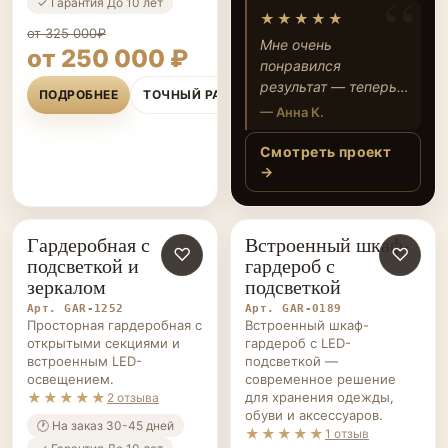
190 000 ₽
создать удобную
✓ Гарантия До 10 лет
★★★★★
гардеробную
от 325 000₽
Мне очень
от 250 000 ₽
понравился
результат — теперь у
ПОДРОБНЕЕ
ТОЧНЫЙ РАСЧЁТ
меня наконец-то
— Анна К.
порядок в вещах и
всё на своем месте.
Смотреть проект
Подсветка и зеркало
→
делают гардеробную
особенно уютной, а
ящики действительно
Гардеробная с
Встроенный шкаф-
ГАРДЕРОБНЫЕ НА ЗАКАЗ
♡
ГАРДЕРОБНЫЕ НА ЗАКАЗ
♡
вместительные.
подсветкой и
гардероб с
Спасибо команде за
зеркалом
подсветкой
внимательность к
Арт. GAR-1252
Арт. GAR-0189
деталям!
Просторная гардеробная с
Встроенный шкаф-
открытыми секциями и
гардероб с LED-
встроенным LED-
подсветкой —
освещением.
современное решение
★★★★★
для хранения одежды,
2 отзыва
обуви и аксессуаров.
🕐 На заказ 30-45 дней