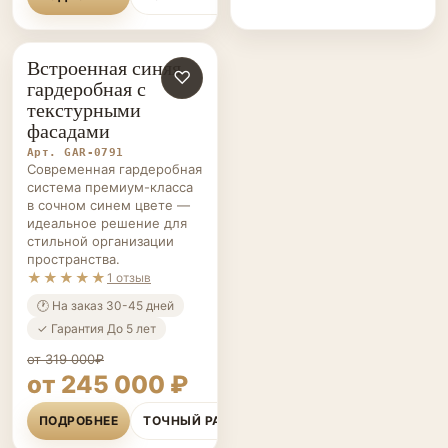
ПОДРОБНЕЕ
ТОЧНЫЙ РАСЧЁТ
Встроенная синяя
ГАРДЕРОБНЫЕ НА ЗАКАЗ
♡
гардеробная с
текстурными
фасадами
Арт. GAR-0791
Современная гардеробная
система премиум-класса
в сочном синем цвете —
идеальное решение для
стильной организации
пространства.
★★★★★
1 отзыв
🕐 На заказ 30-45 дней
✓ Гарантия До 5 лет
от 319 000₽
от 245 000 ₽
ПОДРОБНЕЕ
ТОЧНЫЙ РАСЧЁТ