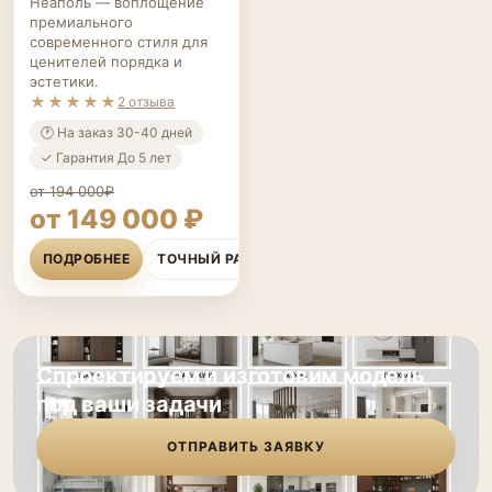
Гардеробная система
Неаполь — воплощение
премиального
современного стиля для
ценителей порядка и
эстетики.
★★★★★
2 отзыва
🕐 На заказ 30-40 дней
✓ Гарантия До 5 лет
от 194 000₽
от 149 000 ₽
ПОДРОБНЕЕ
ТОЧНЫЙ РАСЧЁТ
Спроектируем и изготовим модель
под ваши задачи
ОТПРАВИТЬ ЗАЯВКУ