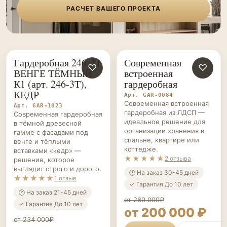
РАСЧЕТ ВАШЕГО ПРОЕКТА
Гардеробная 246-3Т
Современная
ГАРДЕРОБНЫЕ НА ЗАКАЗ
♡
ГАРДЕРОБНЫЕ НА ЗАКАЗ
♡
ВЕНГЕ ТЁМНЫЙ
встроенная
К1 (арт. 246-3Т),
гардеробная
КЕДР
Арт. GAR-0084
Современная встроенная
Арт. GAR-1023
гардеробная из ЛДСП —
Современная гардеробная
идеальное решение для
в тёмной древесной
организации хранения в
гамме с фасадами под
спальне, квартире или
венге и тёплыми
коттедже.
вставками «кедр» —
★★★★★
2 отзыва
решение, которое
выглядит строго и дорого.
🕐 На заказ 30-45 дней
★★★★★
1 отзыв
✓ Гарантия До 10 лет
🕐 На заказ 21-45 дней
от 260 000₽
✓ Гарантия До 10 лет
от 200 000 ₽