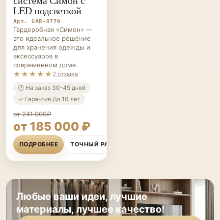
система Симон с
LED подсветкой
Арт. GAR-0770
Гардеробная «Симон» —
это идеальное решение
для хранения одежды и
аксессуаров в
современном доме.
★★★★★
2 отзыва
🕐 На заказ 30-45 дней
✓ Гарантия До 10 лет
от 241 000₽
от 185 000 ₽
ПОДРОБНЕЕ
ТОЧНЫЙ РАСЧЁТ
Любые ваши идеи, лучшие
материалы, лучшее качество!