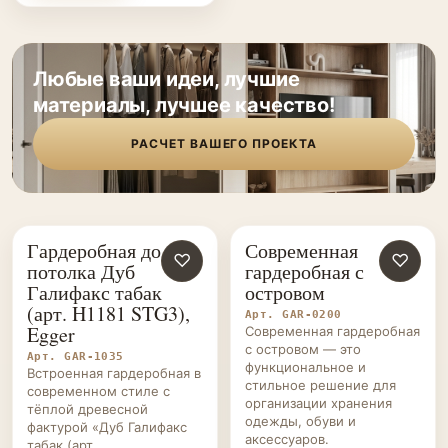
Любые ваши идеи, лучшие
материалы, лучшее качество!
РАСЧЕТ ВАШЕГО ПРОЕКТА
Гардеробная до
Современная
ГАРДЕРОБНЫЕ НА ЗАКАЗ
♡
ГАРДЕРОБНЫЕ НА ЗАКАЗ
♡
потолка Дуб
гардеробная с
Галифакс табак
островом
(арт. H1181 STG3),
Арт. GAR-0200
Egger
Современная гардеробная
с островом — это
Арт. GAR-1035
функциональное и
Встроенная гардеробная в
стильное решение для
современном стиле с
организации хранения
тёплой древесной
одежды, обуви и
фактурой «Дуб Галифакс