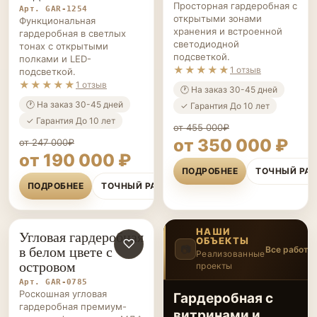
подсветкой
Арт. GAR-1256
Просторная гардеробная с
Арт. GAR-1254
открытыми зонами
Функциональная
хранения и встроенной
гардеробная в светлых
светодиодной
тонах с открытыми
подсветкой.
полками и LED-
★★★★★
1 отзыв
подсветкой.
★★★★★
1 отзыв
🕐 На заказ 30-45 дней
🕐 На заказ 30-45 дней
✓ Гарантия До 10 лет
✓ Гарантия До 10 лет
от 455 000₽
от 350 000 ₽
от 247 000₽
от 190 000 ₽
ПОДРОБНЕЕ
ТОЧНЫЙ РА
ПОДРОБНЕЕ
ТОЧНЫЙ РАСЧЁТ
НАШИ
Угловая гардеробная
ОБЪЕКТЫ
ГАРДЕРОБНЫЕ НА ЗАКАЗ
♡
в белом цвете с
📷
Все работы
Реализованные
островом
проекты
3
/12
‹
›
Арт. GAR-0785
Роскошная угловая
Гардеробная с