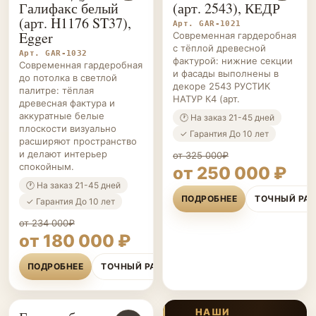
Галифакс белый
(арт. 2543), КЕДР
(арт. H1176 ST37),
Арт. GAR-1021
Egger
Современная гардеробная
с тёплой древесной
Арт. GAR-1032
фактурой: нижние секции
Современная гардеробная
и фасады выполнены в
до потолка в светлой
декоре 2543 РУСТИК
палитре: тёплая
НАТУР К4 (арт.
древесная фактура и
аккуратные белые
🕐 На заказ 21-45 дней
плоскости визуально
✓ Гарантия До 10 лет
расширяют пространство
и делают интерьер
от 325 000₽
спокойным.
от 250 000 ₽
🕐 На заказ 21-45 дней
ПОДРОБНЕЕ
ТОЧНЫЙ РА
✓ Гарантия До 10 лет
от 234 000₽
от 180 000 ₽
ПОДРОБНЕЕ
ТОЧНЫЙ РАСЧЁТ
НАШИ