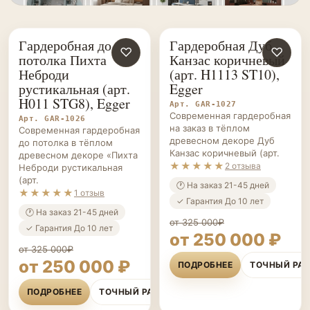
Гардеробная до
Гардеробная Дуб
ГАРДЕРОБНЫЕ НА ЗАКАЗ
♡
ГАРДЕРОБНЫЕ НА ЗАКАЗ
♡
потолка Пихта
Канзас коричневый
Неброди
(арт. H1113 ST10),
рустикальная (арт.
Egger
H011 STG8), Egger
Арт. GAR-1027
Современная гардеробная
Арт. GAR-1026
на заказ в тёплом
Современная гардеробная
древесном декоре Дуб
до потолка в тёплом
Канзас коричневый (арт.
древесном декоре «Пихта
★★★★★
2 отзыва
Неброди рустикальная
(арт.
🕐 На заказ 21-45 дней
★★★★★
1 отзыв
✓ Гарантия До 10 лет
🕐 На заказ 21-45 дней
от 325 000₽
✓ Гарантия До 10 лет
от 250 000 ₽
от 325 000₽
от 250 000 ₽
ПОДРОБНЕЕ
ТОЧНЫЙ РА
ПОДРОБНЕЕ
ТОЧНЫЙ РАСЧЁТ