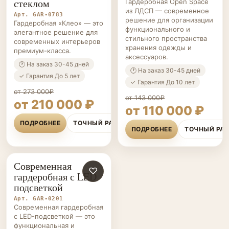
стеклом
Гардеробная Open Space
из ЛДСП — современное
Арт. GAR-0783
решение для организации
Гардеробная «Клео» — это
функционального и
элегантное решение для
стильного пространства
современных интерьеров
хранения одежды и
премиум-класса.
аксессуаров.
🕐 На заказ 30-45 дней
🕐 На заказ 30-45 дней
✓ Гарантия До 5 лет
✓ Гарантия До 10 лет
от 273 000₽
от 143 000₽
от 210 000 ₽
от 110 000 ₽
ПОДРОБНЕЕ
ТОЧНЫЙ РАСЧЁТ
ПОДРОБНЕЕ
ТОЧНЫЙ РА
Современная
ГАРДЕРОБНЫЕ НА ЗАКАЗ
♡
гардеробная с LED
подсветкой
Арт. GAR-0201
Современная гардеробная
с LED-подсветкой — это
функциональная и