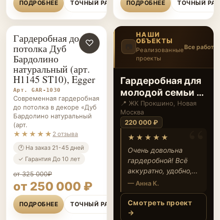
ПОДРОБНЕЕ
ТОЧНЫЙ РАСЧЁТ
ПОДРОБНЕЕ
ТОЧНЫЙ РА
НАШИ
Гардеробная до
ОБЪЕКТЫ
ГАРДЕРОБНЫЕ НА ЗАКАЗ
♡
потолка Дуб
📷
Все работы
Реализованные
Бардолино
проекты
4
/12
‹
›
натуральный (арт.
H1145 ST10), Egger
Забудьте о
Арт. GAR-1030
скучных
Современная гардеробная
кладовках
📍 ЖК Первый
до потолка в декоре «Дуб
Дубровский,
Бардолино натуральный
Южнопортовый
(арт.
180 000 ₽
★★★★★
2 отзыва
★★★★★
🕐 На заказ 21-45 дней
Я в восторге от новой
✓ Гарантия До 10 лет
гардеробной! Всё
от 325 000₽
продумано до
от 250 000 ₽
мелочей, смотреть
— Анна К.
на рейки —
ПОДРОБНЕЕ
ТОЧНЫЙ РАСЧЁТ
отдельное
Смотреть проект