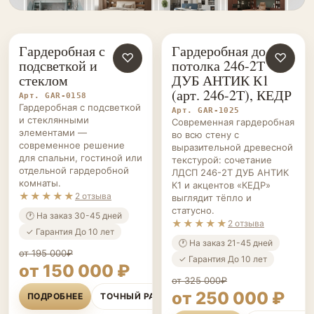
Гардеробная с
Гардеробная до
ГАРДЕРОБНЫЕ НА ЗАКАЗ
♡
ГАРДЕРОБНЫЕ НА ЗАКАЗ
♡
подсветкой и
потолка 246-2Т
стеклом
ДУБ АНТИК К1
(арт. 246-2Т), КЕДР
Арт. GAR-0158
Гардеробная с подсветкой
Арт. GAR-1025
и стеклянными
Современная гардеробная
элементами —
во всю стену с
современное решение
выразительной древесной
для спальни, гостиной или
текстурой: сочетание
отдельной гардеробной
ЛДСП 246-2Т ДУБ АНТИК
комнаты.
К1 и акцентов «КЕДР»
★★★★★
2 отзыва
выглядит тёпло и
статусно.
🕐 На заказ 30-45 дней
★★★★★
2 отзыва
✓ Гарантия До 10 лет
🕐 На заказ 21-45 дней
от 195 000₽
✓ Гарантия До 10 лет
от 150 000 ₽
от 325 000₽
от 250 000 ₽
ПОДРОБНЕЕ
ТОЧНЫЙ РАСЧЁТ