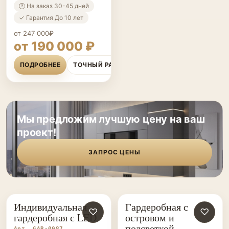
★★★★★
2 отзыва
🕐 На заказ 30-45 дней
✓ Гарантия До 10 лет
от 247 000₽
от 190 000 ₽
ПОДРОБНЕЕ
ТОЧНЫЙ РАСЧЁТ
Мы предложим лучшую цену на ваш
проект!
ЗАПРОС ЦЕНЫ
Индивидуальная
Гардеробная с
ГАРДЕРОБНЫЕ НА ЗАКАЗ
♡
ГАРДЕРОБНЫЕ НА ЗАКАЗ
♡
гардеробная с LED
островом и