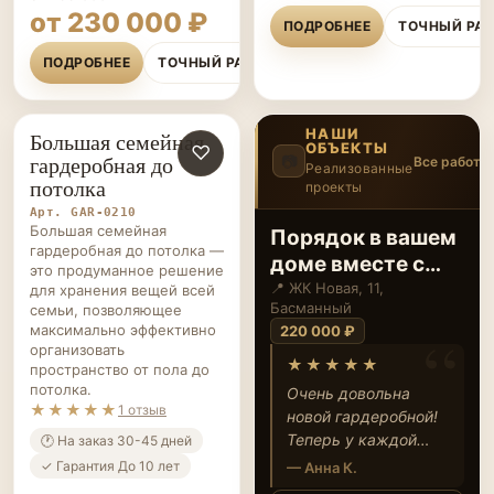
от 390 000 ₽
от 299 000₽
от 230 000 ₽
ПОДРОБНЕЕ
ТОЧНЫЙ РА
ПОДРОБНЕЕ
ТОЧНЫЙ РАСЧЁТ
НАШИ
Большая семейная
ОБЪЕКТЫ
ГАРДЕРОБНЫЕ НА ЗАКАЗ
♡
гардеробная до
📷
Все работы
Реализованные
потолка
проекты
2
/12
‹
›
Арт. GAR-0210
Большая семейная
Порядок в вашем
гардеробная до потолка —
доме вместе с
это продуманное решение
ЭкоЛюкс
📍 ЖК Новая, 11,
для хранения вещей всей
Басманный
семьи, позволяющее
максимально эффективно
220 000 ₽
организовать
★★★★★
пространство от пола до
потолка.
Очень довольна
★★★★★
1 отзыв
новой гардеробной!
Теперь у каждой
🕐 На заказ 30-45 дней
вещи есть свое
✓ Гарантия До 10 лет
— Анна К.