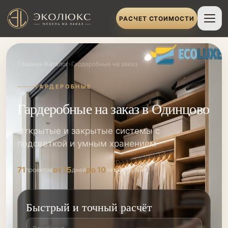
РАСЧЕТ СТОИМОСТИ
›
›
Главная
Каталог
Гардеробные на заказ
ГАРДЕРОБНЫЕ
Гардеробные на заказ в Одинцово
Открытые и закрытые системы с
подсветкой и умным хранением
71
от 15
до 10
проектов
дней
лет гарантии
Быстрый и точный расчёт