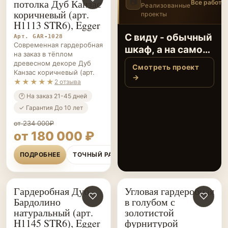
Гардеробная до
ОБЪЕКТЫ
ГАРДЕРОБНЫЕ НА ЗАКАЗ
♡
потолка Дуб Канзас
📷
Все работы
Реализованные
коричневый (арт.
проекты
3
/12
‹
›
H1113 STR6), Egger
С виду - обычный
Арт. GAR-1028
Современная гардеробная
шкаф, а на самом
на заказ в тёплом
деле -
древесном декоре Дуб
Смотреть проект
Канзас коричневый (арт.
полноценная
→
★★★★★
2 отзыва
гард…
🕐 На заказ 21-45 дней
✓ Гарантия До 10 лет
от 234 000₽
от 180 000 ₽
ПОДРОБНЕЕ
ТОЧНЫЙ РАСЧЁТ
Гардеробная Дуб
Угловая гардеробная
ГАРДЕРОБНЫЕ НА ЗАКАЗ
♡
ГАРДЕРОБНЫЕ НА ЗАКАЗ
♡
Бардолино
в голубом с
натуральный (арт.
золотистой