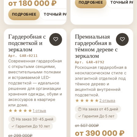
от 234 000₽
от 180 000 ₽
ПОДРОБНЕЕ
ТОЧНЫЙ РА
ПОДРОБНЕЕ
ТОЧНЫЙ РАСЧЁТ
Гардеробная с
Премиальная
ГАРДЕРОБНЫЕ НА ЗАКАЗ
♡
ГАРДЕРОБНЫЕ НА ЗАКАЗ
♡
подсветкой и
гардеробная в
зеркалом
тёмном дереве с
зеркалом
Арт. GAR-0211
Современная гардеробная
Арт. GAR-0792
с открытыми секциями,
Роскошная гардеробная в
вместительными полками
неоклассическом стиле с
и встраиваемой LED-
элегантной отделкой под
подсветкой — идеальное
тёмное дерево и
решение для организации
акцентной внутренней
хранения одежды, обуви и
подсветкой.
аксессуаров в квартире
★★★★★
2 отзыва
или доме.
🕐 На заказ от 45 дней
★★★★★
1 отзыв
✓ Гарантия До 5 лет
🕐 На заказ 30-45 дней
от 507 000₽
✓ Гарантия До 10 лет