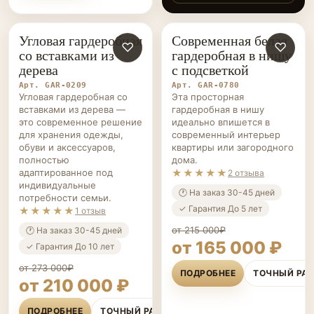
удовольствие.
→
Теперь вещи всегда в
порядке, а место
кажется больше и
Угловая гардеробная
Современная белая
ГАРДЕРОБНЫЕ НА ЗАКАЗ
♡
ГАРДЕРОБНЫЕ НА ЗАКАЗ
♡
светлее.
со вставками из
гардеробная в нишу
дерева
с подсветкой
Арт. GAR-0209
Арт. GAR-0780
Угловая гардеробная со
Эта просторная
вставками из дерева —
гардеробная в нишу
это современное решение
идеально впишется в
для хранения одежды,
современный интерьер
обуви и аксессуаров,
квартиры или загородного
полностью
дома.
адаптированное под
★★★★★
2 отзыва
индивидуальные
🕐 На заказ 30-45 дней
потребности семьи.
✓ Гарантия До 5 лет
★★★★★
1 отзыв
от 215 000₽
🕐 На заказ 30-45 дней
от 165 000 ₽
✓ Гарантия До 10 лет
от 273 000₽
ПОДРОБНЕЕ
ТОЧНЫЙ РА
от 210 000 ₽