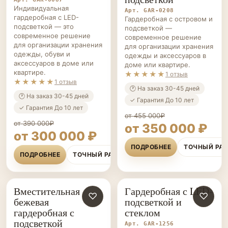
подсветкой
Арт. GAR-0087
Индивидуальная
Арт. GAR-0208
гардеробная с LED-
Гардеробная с островом и
подсветкой — это
подсветкой —
современное решение
современное решение
для организации хранения
для организации хранения
одежды, обуви и
одежды и аксессуаров в
аксессуаров в доме или
доме или квартире.
квартире.
★★★★★
1 отзыв
★★★★★
1 отзыв
🕐 На заказ 30-45 дней
🕐 На заказ 30-45 дней
✓ Гарантия До 10 лет
✓ Гарантия До 10 лет
от 455 000₽
от 390 000₽
от 350 000 ₽
от 300 000 ₽
ПОДРОБНЕЕ
ТОЧНЫЙ РА
ПОДРОБНЕЕ
ТОЧНЫЙ РАСЧЁТ
Вместительная
Гардеробная с LED-
ГАРДЕРОБНЫЕ НА ЗАКАЗ
♡
ГАРДЕРОБНЫЕ НА ЗАКАЗ
♡
бежевая
подсветкой и
гардеробная с
стеклом