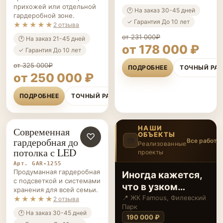
★★★★★
2 отзыва
хранения в спальне,
прихожей или отдельной
🕐 На заказ 30-45 дней
гардеробной зоне.
✓ Гарантия До 10 лет
★★★★★
2 отзыва
от 231 000₽
🕐 На заказ 21-45 дней
от 178 000 ₽
✓ Гарантия До 10 лет
от 325 000₽
ПОДРОБНЕЕ
ТОЧНЫЙ РА
от 250 000 ₽
ПОДРОБНЕЕ
ТОЧНЫЙ РАСЧЁТ
НАШИ
Современная
ОБЪЕКТЫ
ГАРДЕРОБНЫЕ НА ЗАКАЗ
♡
гардеробная до
📷
Все работы
Реализованные
потолка с LED
проекты
3
/12
‹
›
Арт. GAR-1255
Продуманная гардеробная
Иногда кажется,
с подсветкой и системами
что в узком
хранения для всей семьи.
пространстве
📍 ЖК Famous, Филевский
★★★★★
2 отзыва
Парк
невозможно
🕐 На заказ 30-45 дней