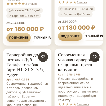
аксессуаров.
табак (арт.
★★★★★
1 отзыв
★★★★★
2 отзыва
🕐 На заказ 30-45 дней
🕐 На заказ 21-45 дней
✓ Гарантия До 10 лет
✓ Гарантия До 10 лет
от 234 000₽
от 234 000₽
от 180 000 ₽
от 180 000 ₽
ПОДРОБНЕЕ
ТОЧНЫЙ РА
ПОДРОБНЕЕ
ТОЧНЫЙ РАСЧЁТ
Гардеробная до
Современная
ГАРДЕРОБНЫЕ НА ЗАКАЗ
♡
ГАРДЕРОБНЫЕ НА ЗАКАЗ
♡
потолка Дуб
угловая гардеробная
Галифакс табак
с ящиками цвета
(арт. H1181 ST37),
капучино
Egger
Арт. GAR-0768
Угловая гардеробная в
Арт. GAR-1034
современном стиле
Современная гардеробная
идеально впишется в
в тёплом древесном
просторную спальню или
декоре «Дуб Галифакс
отдельную гардеробную
табак» от Egger —
комнату.
решение для аккуратного