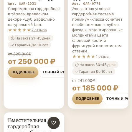
H1145 STR6), Egger
фурнитурой
Арт. GAR-1031
Арт. GAR-0778
Современная гардеробная
Элегантная угловая
в тёплом древесном
гардеробная система
декоре «Дуб Бардолино
премиум-класса сочетает
натуральный (арт.
в себе нежные голубые
★★★★★
фасады, акцентированные
2 отзыва
молдингами цвета
🕐 На заказ 21-45 дней
слоновой кости и
✓ Гарантия До 10 лет
фурнитурой в золотистом
оттенке.
от 325 000₽
★★★★★
1 отзыв
от 250 000 ₽
🕐 На заказ 30-45 дней
✓ Гарантия До 10 лет
ПОДРОБНЕЕ
ТОЧНЫЙ РАСЧЁТ
от 241 000₽
от 185 000 ₽
ПОДРОБНЕЕ
ТОЧНЫЙ РА
Вместительная
ГАРДЕРОБНЫЕ НА ЗАКАЗ
♡
гардеробная