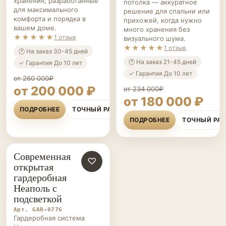
современные системы
система во всю стену и до
хранения, разработанные
потолка — аккуратное
для максимального
решение для спальни или
комфорта и порядка в
прихожей, когда нужно
вашем доме.
много хранения без
★★★★★
1 отзыв
визуального шума.
★★★★★
1 отзыв
🕐 На заказ 30-45 дней
🕐 На заказ 21-45 дней
✓ Гарантия До 10 лет
✓ Гарантия До 10 лет
от 260 000₽
от 200 000 ₽
от 234 000₽
от 180 000 ₽
ПОДРОБНЕЕ
ТОЧНЫЙ РАСЧЁТ
ПОДРОБНЕЕ
ТОЧНЫЙ РА
Современная
ГАРДЕРОБНЫЕ НА ЗАКАЗ
♡
открытая
гардеробная
Неаполь с
подсветкой
Арт. GAR-0776