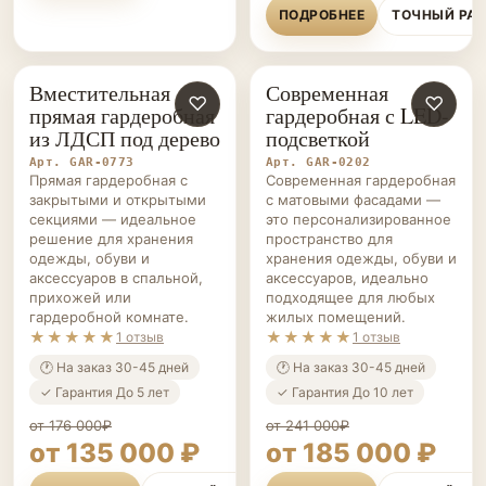
ПОДРОБНЕЕ
ТОЧНЫЙ РА
Вместительная
Современная
ГАРДЕРОБНЫЕ НА ЗАКАЗ
♡
ГАРДЕРОБНЫЕ НА ЗАКАЗ
♡
прямая гардеробная
гардеробная с LED-
из ЛДСП под дерево
подсветкой
Арт. GAR-0773
Арт. GAR-0202
Прямая гардеробная с
Современная гардеробная
закрытыми и открытыми
с матовыми фасадами —
секциями — идеальное
это персонализированное
решение для хранения
пространство для
одежды, обуви и
хранения одежды, обуви и
аксессуаров в спальной,
аксессуаров, идеально
прихожей или
подходящее для любых
гардеробной комнате.
жилых помещений.
★★★★★
★★★★★
1 отзыв
1 отзыв
🕐 На заказ 30-45 дней
🕐 На заказ 30-45 дней
✓ Гарантия До 5 лет
✓ Гарантия До 10 лет
от 176 000₽
от 241 000₽
от 135 000 ₽
от 185 000 ₽