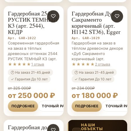
Гардеробная 2544
Гардеробная Дуб
ГАРДЕРОБНЫЕ НА ЗАКАЗ
♡
ГАРДЕРОБНЫЕ НА ЗАКАЗ
♡
РУСТИК ТЕМНЫЙ
Сакраменто
К3 (арт. 2544),
коричневый (арт.
КЕДР
H1142 ST36), Egger
Арт. GAR-1022
Арт. GAR-1029
Современная гардеробная
Гардеробная на заказ в
на заказ в тёплых
тёплом древесном декоре
древесных оттенках 2544
«Дуб Сакраменто
РУСТИК ТЕМНЫЙ К3 (арт.
коричневый (арт.
★★★★★
★★★★★
1 отзыв
2 отзыва
🕐 На заказ 21-45 дней
🕐 На заказ 21-45 дней
✓ Гарантия До 10 лет
✓ Гарантия До 10 лет
от 325 000₽
от 234 000₽
от 250 000 ₽
от 180 000 ₽
ПОДРОБНЕЕ
ТОЧНЫЙ РАСЧЁТ
ПОДРОБНЕЕ
ТОЧНЫЙ РА
НАШИ