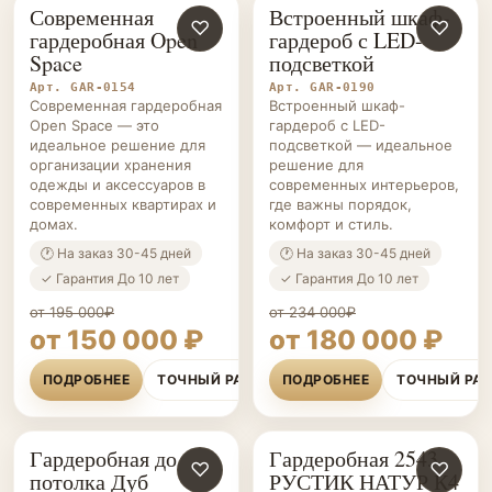
Современная
Встроенный шкаф-
ГАРДЕРОБНЫЕ НА ЗАКАЗ
♡
ГАРДЕРОБНЫЕ НА ЗАКАЗ
♡
гардеробная Open
гардероб с LED-
Space
подсветкой
Арт. GAR-0154
Арт. GAR-0190
Современная гардеробная
Встроенный шкаф-
Open Space — это
гардероб с LED-
идеальное решение для
подсветкой — идеальное
организации хранения
решение для
одежды и аксессуаров в
современных интерьеров,
современных квартирах и
где важны порядок,
домах.
комфорт и стиль.
🕐 На заказ 30-45 дней
🕐 На заказ 30-45 дней
✓ Гарантия До 10 лет
✓ Гарантия До 10 лет
от 195 000₽
от 234 000₽
от 150 000 ₽
от 180 000 ₽
ПОДРОБНЕЕ
ТОЧНЫЙ РАСЧЁТ
ПОДРОБНЕЕ
ТОЧНЫЙ РА
Гардеробная до
Гардеробная 2543
ГАРДЕРОБНЫЕ НА ЗАКАЗ
♡
ГАРДЕРОБНЫЕ НА ЗАКАЗ
♡
потолка Дуб
РУСТИК НАТУР К4