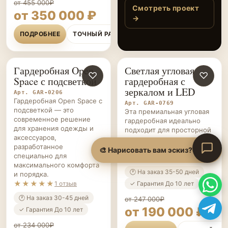
место, и даже по
от 455 000₽
утрам не теряюсь,
Смотреть проект
от 350 000 ₽
что надеть. Спасибо
→
команде за
ПОДРОБНЕЕ
ТОЧНЫЙ РАСЧЁТ
аккуратную
установку и отличное
исполнение!
Гардеробная Open
Светлая угловая
ГАРДЕРОБНЫЕ НА ЗАКАЗ
♡
ГАРДЕРОБНЫЕ НА ЗАКАЗ
♡
Space с подсветкой
гардеробная с
зеркалом и LED
Арт. GAR-0206
Гардеробная Open Space с
Арт. GAR-0769
подсветкой — это
Эта премиальная угловая
современное решение
гардеробная идеально
для хранения одежды и
подходит для просторной
аксессуаров,
спальни или отдельной
🎨 Нарисовать вам эскиз?
разработанное
гардеробной комнаты.
специально для
★★★★★
2 отзыва
максимального комфорта
🕐 На заказ 35-50 дней
и порядка.
★★★★★
✓ Гарантия До 10 лет
1 отзыв
🕐 На заказ 30-45 дней
от 247 000₽
от 190 000 ₽
✓ Гарантия До 10 лет