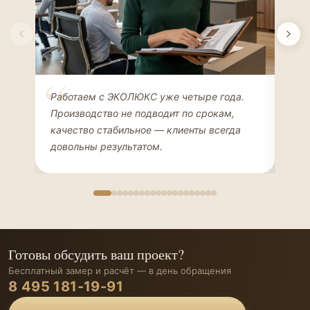
Елена Соколова
Ан
Работаем с ЭКОЛЮКС уже четыре года.
Сде
ДИЗАЙНЕР ИНТЕРЬЕРОВ
ЧАС
Производство не подводит по срокам,
Мен
качество стабильное — клиенты всегда
мон
довольны результатом.
иде
Готовы обсудить ваш проект?
Бесплатный замер и расчёт — в день обращения
8 495 181-19-91