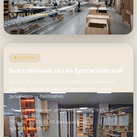
📍
м. Кожуховская, 2-й Южнопортовый пр. 26
🕑
Пн–Пт: 9:00–18:00 (по предварительной записи)
📞
8 495 181-19-91
🏢 ШОУРУМ
Выставочный зал на Братиславской
Более 30 экспозиций в натуральную величину.
Образцы фасадов и фурнитуры. Консультация
дизайнера — бесплатно.
📍
м. Братиславская, ул. Братиславская 18 к1, ТЦ
«Интерьер»
🕑
Пн–Вс: 10:00–20:00 (без выходных)
📞
8 495 181-19-91