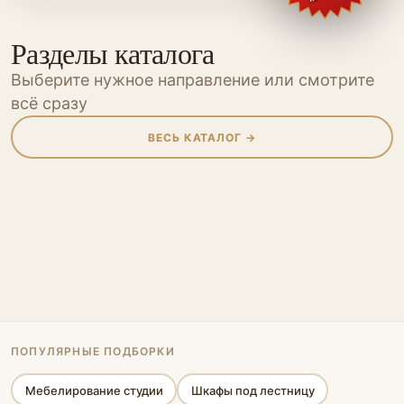
Разделы каталога
Выберите нужное направление или смотрите
всё сразу
ВЕСЬ КАТАЛОГ →
Шкафы
Шкафы-купе
Кухни
Прихожие
Мебель для
Мебель для
Гостиные
Гардеробные
Перегородки
Мебель
Мебель для
ванной
детской
Спальни
Офисная мебель
кабинета
Стеновые панели
Стеллажи
Библиотеки
Кровати-подиумы
ПОПУЛЯРНЫЕ ПОДБОРКИ
Мебелирование студии
Шкафы под лестницу