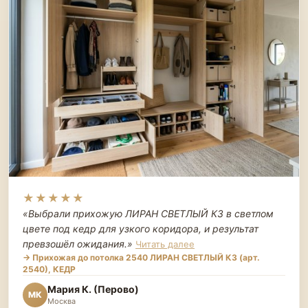
★★★★★
«Выбрали прихожую ЛИРАН СВЕТЛЫЙ К3 в светлом
цвете под кедр для узкого коридора, и результат
превзошёл ожидания.
»
Читать далее
→ Прихожая до потолка 2540 ЛИРАН СВЕТЛЫЙ К3 (арт.
2540), КЕДР
Мария К. (Перово)
МК
Москва