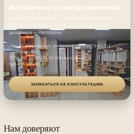
Выставочный зал на Братиславской
Более 30 экспозиций в натуральную величину.
Образцы фасадов и фурнитуры. Консультация
дизайнера — бесплатно.
📍
м. Братиславская, ул. Братиславская 18 к1, ТЦ
«Интерьер»
🕑
Пн–Вс: 10:00–20:00 (без выходных)
📞
8 495 181-19-91
ЗАПИСАТЬСЯ НА КОНСУЛЬТАЦИЮ
Нам доверяют