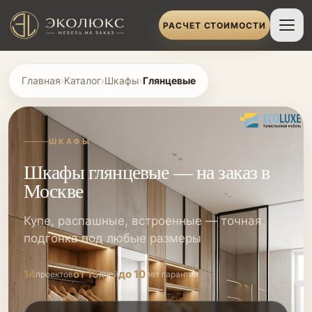
РАСЧЕТ СТОИМОСТИ
Главная
›
Каталог
›
Шкафы
›
Глянцевые
ШКАФЫ
Шкафы глянцевые — на заказ в
Москве
Купе, распашные, встроенные — точная
подгонка под любые размеры
14
от 15
до 10
проектов
дней
лет гарантии