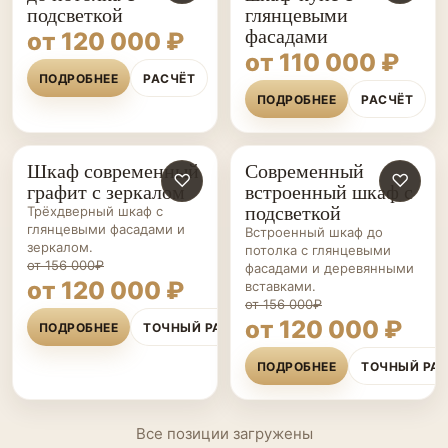
подсветкой
глянцевыми
фасадами
от 120 000 ₽
от 110 000 ₽
ПОДРОБНЕЕ
РАСЧЁТ
ПОДРОБНЕЕ
РАСЧЁТ
Шкаф современный
Современный
ШКАФЫ НА ЗАКАЗ
♡
ШКАФЫ НА ЗАКАЗ
♡
графит с зеркалом
встроенный шкаф с
подсветкой
Трёхдверный шкаф с
глянцевыми фасадами и
Встроенный шкаф до
зеркалом.
потолка с глянцевыми
от 156 000₽
фасадами и деревянными
от 120 000 ₽
вставками.
от 156 000₽
от 120 000 ₽
ПОДРОБНЕЕ
ТОЧНЫЙ РАСЧЁТ
ПОДРОБНЕЕ
ТОЧНЫЙ РА
Все позиции загружены