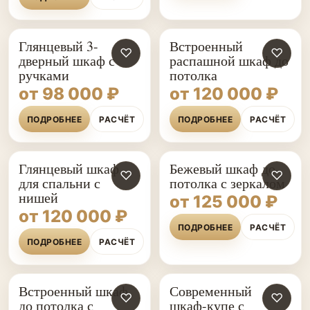
Глянцевый 3-
Встроенный
♡
♡
дверный шкаф с
распашной шкаф до
ручками
потолка
от 98 000 ₽
от 120 000 ₽
ПОДРОБНЕЕ
РАСЧЁТ
ПОДРОБНЕЕ
РАСЧЁТ
Глянцевый шкаф
Бежевый шкаф до
♡
♡
для спальни с
потолка с зеркалом
нишей
от 125 000 ₽
от 120 000 ₽
ПОДРОБНЕЕ
РАСЧЁТ
ПОДРОБНЕЕ
РАСЧЁТ
Встроенный шкаф
Современный
♡
♡
до потолка с
шкаф-купе с