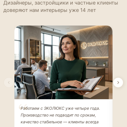
Дизайнеры, застройщики и частные клиенты
доверяют нам интерьеры уже 14 лет
Елена Соколова
Ан
Работаем с ЭКОЛЮКС уже четыре года.
Сде
ДИЗАЙНЕР ИНТЕРЬЕРОВ
ЧАС
Производство не подводит по срокам,
Мен
качество стабильное — клиенты всегда
мон