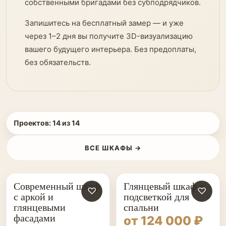
собственными бригадами без субподрядчиков.
Запишитесь на бесплатный замер — и уже
через 1–2 дня вы получите 3D-визуализацию
вашего будущего интерьера. Без предоплаты,
без обязательств.
Проектов:
14
из
14
ВСЕ ШКАФЫ →
Современный шкаф
Глянцевый шкаф с
♡
♡
с аркой и
подсветкой для
глянцевыми
спальни
фасадами
от 124 000 ₽