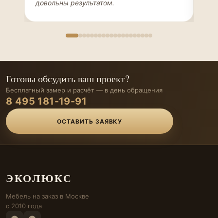
довольны результатом.
иде
Готовы обсудить ваш проект?
Бесплатный замер и расчёт — в день обращения
8 495 181-19-91
ОСТАВИТЬ ЗАЯВКУ
ЭКОЛЮКС
Мебель на заказ в Москве
с 2010 года