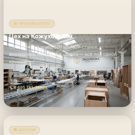
🏭 ПРОИЗВОДСТВО
Цех на Кожуховской
Собственный завод 500 м². ЧПУ-станки,
фрезеровка, покраска и сборка — всё под одной
крышей.
📍
м. Кожуховская, 2-й Южнопортовый пр. 26
🕑
Пн–Пт: 9:00–18:00 (по предварительной записи)
📞
8 495 181-19-91
🏢 ШОУРУМ